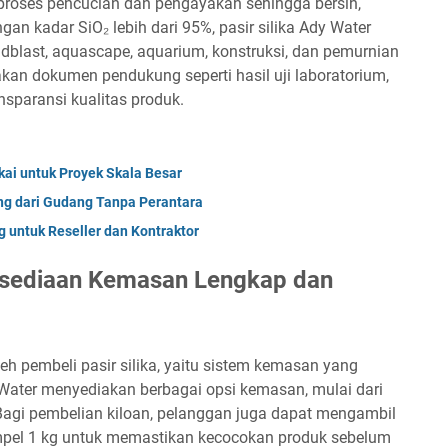
i proses pencucian dan pengayakan sehingga bersih,
an kadar SiO₂ lebih dari 95%, pasir silika Ady Water
 sandblast, aquascape, aquarium, konstruksi, dan pemurnian
iakan dokumen pendukung seperti hasil uji laboratorium,
paransi kualitas produk.
kai untuk Proyek Skala Besar
ung dari Gudang Tanpa Perantara
 untuk Reseller dan Kontraktor
rsediaan Kemasan Lengkap dan
leh pembeli pasir silika, yaitu sistem kemasan yang
Water menyediakan berbagai opsi kemasan, mulai dari
 Bagi pembelian kiloan, pelanggan juga dapat mengambil
pel 1 kg untuk memastikan kecocokan produk sebelum