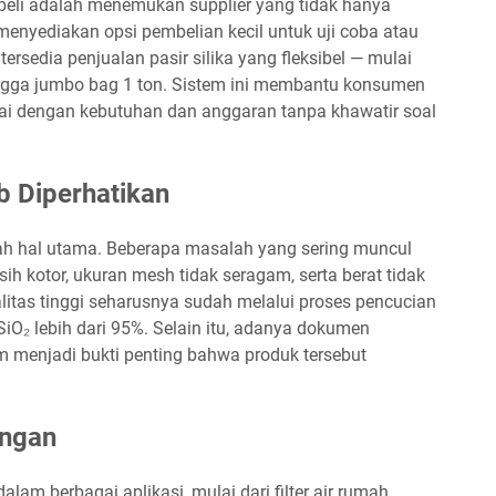
eli adalah menemukan supplier yang tidak hanya
 menyediakan opsi pembelian kecil untuk uji coba atau
ersedia penjualan pasir silika yang fleksibel — mulai
hingga jumbo bag 1 ton. Sistem ini membantu konsumen
i dengan kebutuhan dan anggaran tanpa khawatir soal
b Diperhatikan
dalah hal utama. Beberapa masalah yang sering muncul
sih kotor, ukuran mesh tidak seragam, serta berat tidak
ualitas tinggi seharusnya sudah melalui proses pencucian
iO₂ lebih dari 95%. Selain itu, adanya dokumen
um menjadi bukti penting bahwa produk tersebut
angan
lam berbagai aplikasi, mulai dari filter air rumah