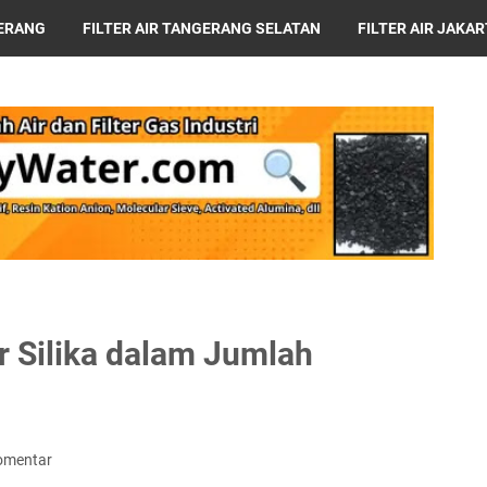
GERANG
FILTER AIR TANGERANG SELATAN
FILTER AIR JAKA
ABAYA
HARGA MESIN RO
 Silika dalam Jumlah
n
omentar