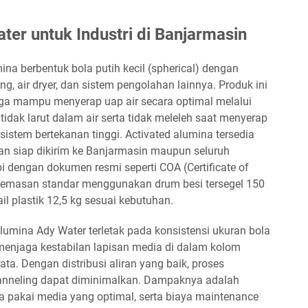
ter untuk Industri di Banjarmasin
na berbentuk bola putih kecil (spherical) dengan
ing, air dryer, dan sistem pengolahan lainnya. Produk ini
gga mampu menyerap uap air secara optimal melalui
tidak larut dalam air serta tidak meleleh saat menyerap
stem bertekanan tinggi. Activated alumina tersedia
an siap dikirim ke Banjarmasin maupun seluruh
i dengan dokumen resmi seperti COA (Certificate of
 Kemasan standar menggunakan drum besi tersegel 150
il plastik 12,5 kg sesuai kebutuhan.
lumina Ady Water terletak pada konsistensi ukuran bola
i menjaga kestabilan lapisan media di dalam kolom
ata. Dengan distribusi aliran yang baik, proses
channeling dapat diminimalkan. Dampaknya adalah
sa pakai media yang optimal, serta biaya maintenance