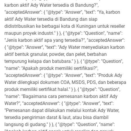
karbon aktif Ady Water tersedia di Bandung?",
"acceptedAnswer": { "@type": "Answer", "text": "Ya, karbon
aktif Ady Water tersedia di Bandung dan siap
didistribusikan ke berbagai kota di Kuningan untuk reseller
maupun proyek industri." } }, { "@type": "Question", "name":
"Jenis karbon aktif apa yang tersedia?", "acceptedAnswer":
{ "@type": "Answer", "text": "Ady Water menyediakan karbon
aktif bentuk granular, powder, dan pelet, berbahan
tempurung kelapa dan batubara." } }, { "@type": "Question",
"name": "Apakah produk memiliki sertifikasi?",
"acceptedAnswer": { "@type": "Answer", "text": "Produk Ady
Water dilengkapi dokumen COA, MSDS, PDS, dan beberapa
produk memiliki sertifikat halal." } }, { "@type": "Question",
"name": "Bagaimana cara pemesanan karbon aktif Ady
Water?", "acceptedAnswer": { "@type": "Answer", "text":
"Pemesanan dapat dilakukan melalui kontak Ady Water,
tersedia pengiriman darat & laut, atau bisa diambil
langsung di gudang." } }, { "@type": "Question", "name":