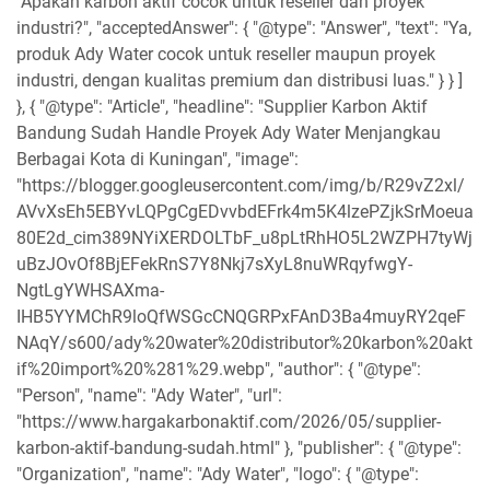
"Apakah karbon aktif cocok untuk reseller dan proyek
industri?", "acceptedAnswer": { "@type": "Answer", "text": "Ya,
produk Ady Water cocok untuk reseller maupun proyek
industri, dengan kualitas premium dan distribusi luas." } } ]
}, { "@type": "Article", "headline": "Supplier Karbon Aktif
Bandung Sudah Handle Proyek Ady Water Menjangkau
Berbagai Kota di Kuningan", "image":
"https://blogger.googleusercontent.com/img/b/R29vZ2xl/
AVvXsEh5EBYvLQPgCgEDvvbdEFrk4m5K4lzePZjkSrMoeua
80E2d_cim389NYiXERDOLTbF_u8pLtRhHO5L2WZPH7tyWj
uBzJOvOf8BjEFekRnS7Y8Nkj7sXyL8nuWRqyfwgY-
NgtLgYWHSAXma-
IHB5YYMChR9loQfWSGcCNQGRPxFAnD3Ba4muyRY2qeF
NAqY/s600/ady%20water%20distributor%20karbon%20akt
if%20import%20%281%29.webp", "author": { "@type":
"Person", "name": "Ady Water", "url":
"https://www.hargakarbonaktif.com/2026/05/supplier-
karbon-aktif-bandung-sudah.html" }, "publisher": { "@type":
"Organization", "name": "Ady Water", "logo": { "@type":