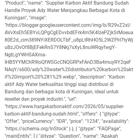
"Product", "name": "Supplier Karbon Aktif Bandung Sudah
Handle Proyek Ady Water Menjangkau Berbagai Kota di
Kuningan", "image":
"https://blogger.googleusercontent.com/img/b/R29vZ2xl/
AVvXsEh5EBYvLQPgCgEDvvbdEFrk4m5K4lzePZjkSrMoeua
80E2d_cim389NYiXERDOLTbF_u8pLtRhHO5L2WZPH7tyWj
uBzJOvOf8BjEFekRnS7Y8Nkj7sXyL8nuWRqyfwgY-
NgtLgYWHSAXma-
IHB5YYMChR9loQfWSGcCNQGRPxFAnD3Ba4muyRY2qeF
NAqY/s600/ady%20water%20distributor%20karbon%20akt
if%20import%20%281%29.webp", "description": "Karbon
aktif Ady Water berkualitas tinggi siap distribusi di
Bandung dan berbagai kota di Kuningan, ideal untuk
reseller dan proyek industri.", "url":
"https://www.hargakarbonaktif.com/2026/05/supplier-
karbon-aktif-bandung-sudah.html", "offers": { "@type":
"Offer", "priceCurrency": "IDR", "price": "1234", "availability":
"https://schema.org/InStock" } }, { "@type": "FAQPage",
"mainEntity": [ { "@type": "Question", "name": "Apakah