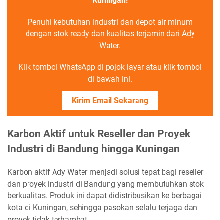
Kuningan!
Penuhi kebutuhan industri dan depot air minum
dengan stok ready dan kualitas terjamin dari Ady
Water.
Klik tombol WhatsApp di pojok layar atau klik tombol
di bawah ini.
Kirim Email Sekarang
Karbon Aktif untuk Reseller dan Proyek
Industri di Bandung hingga Kuningan
Karbon aktif Ady Water menjadi solusi tepat bagi reseller
dan proyek industri di Bandung yang membutuhkan stok
berkualitas. Produk ini dapat didistribusikan ke berbagai
kota di Kuningan, sehingga pasokan selalu terjaga dan
proyek tidak terhambat.