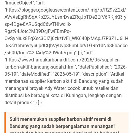
"ImageObject", "url":
"https://blogger.googleusercontent.com/img/b/R29vZ2xl/
AVvXsEgRhSqAKbZSJYLsnrDvaZRqJpTDe2EfV6RKjrKR_y
sp-4Dge-8ARUSqdC6wTHlwcIik-
Rgst94Jotc2MB9DcjFwFBmPq-
OvSyNiuk8FqXsc3QlZj0zkzfvEi_WK640jxMApJ7R3Z1J6LH
I6Ksl15hrovfyii6pdCQhVyUvp3FimLbrVLGRb1dNh3Ebaqco
/s600/logo%20Ady%20Water.png" } }, "url":
"https://www.hargakarbonaktif.com/2026/05/supplier-
karbon-aktif-bandung-sudah.html", "datePublished": "2026-
05-19", "dateModified": "2026-05-19", "description": "Artikel
membahas supplier karbon aktif di Bandung yang sudah
menangani proyek Ady Water, cocok untuk reseller dan
distribusi ke berbagai kota di Kuningan, lengkap dengan
detail produk." } ] }
Sulit menemukan supplier karbon aktif resmi di
Bandung yang sudah berpengalaman menangani