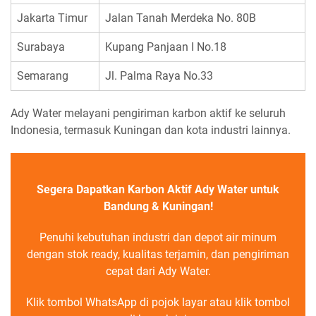
Jakarta Timur
Jalan Tanah Merdeka No. 80B
Surabaya
Kupang Panjaan I No.18
Semarang
Jl. Palma Raya No.33
Ady Water melayani pengiriman karbon aktif ke seluruh
Indonesia, termasuk Kuningan dan kota industri lainnya.
Segera Dapatkan Karbon Aktif Ady Water untuk
Bandung & Kuningan!
Penuhi kebutuhan industri dan depot air minum
dengan stok ready, kualitas terjamin, dan pengiriman
cepat dari Ady Water.
Klik tombol WhatsApp di pojok layar atau klik tombol