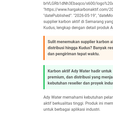
brVLGRb1dNh3Ebaqco/s600/logo%20Ady%
"https://www.hargakarbonaktif.com/20
"datePublished": "2026-05-19", "dateMod
supplier karbon aktif di Semarang yang 
Kudus, lengkap dengan detail produk Ady
Sulit menemukan supplier karbon a
distribusi hingga Kudus? Banyak re
dan pengiriman tepat waktu.
Karbon aktif Ady Water hadir untuk 
premium, dan distribusi yang men
kebutuhan reseller dan proyek indus
Ady Water memahami kebutuhan pelan
aktif berkualitas tinggi. Produk ini me
untuk berbagai aplikasi industri.