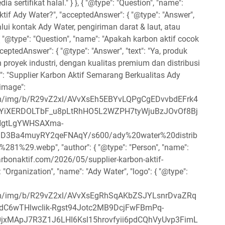
sertifikat halal." } }, { "@type": "Question", "name":
f Ady Water?", "acceptedAnswer": { "@type": "Answer",
lui kontak Ady Water, pengiriman darat & laut, atau
 "@type": "Question", "name": "Apakah karbon aktif cocok
cceptedAnswer": { "@type": "Answer", "text": "Ya, produk
proyek industri, dengan kualitas premium dan distribusi
dline": "Supplier Karbon Aktif Semarang Berkualitas Ady
image":
.com/img/b/R29vZ2xl/AVvXsEh5EBYvLQPgCgEDvvbdEFrk4
NYiXERDOLTbF_u8pLtRhHO5L2WZPH7tyWjuBzJOvOf8Bj
NgtLgYWHSAXma-
3Ba4muyRY2qeFNAqY/s600/ady%20water%20distrib
1%29.webp", "author": { "@type": "Person", "name":
karbonaktif.com/2026/05/supplier-karbon-aktif-
 "Organization", "name": "Ady Water", "logo": { "@type":
t.com/img/b/R29vZ2xl/AVvXsEgRhSqAKbZSJYLsnrDvaZRq
dC6wTHlwcIik-Rgst94Jotc2MB9DcjFwFBmPq-
0jxMApJ7R3Z1J6LHI6Ksl15hrovfyii6pdCQhVyUvp3FimL