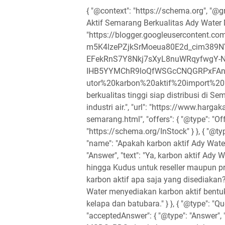
{ "@context": "https://schema.org", "@gr
Aktif Semarang Berkualitas Ady Water
"https://blogger.googleusercontent
m5K4lzePZjkSrMoeua80E2d_cim389
EFekRnS7Y8Nkj7sXyL8nuWRqyfwgY-
IHB5YYMChR9loQfWSGcCNQGRPxFAnD
utor%20karbon%20aktif%20import%20%2
berkualitas tinggi siap distribusi di S
industri air.", "url": "https://www.har
semarang.html", "offers": { "@type": "Offe
"https://schema.org/InStock" } }, { "@typ
"name": "Apakah karbon aktif Ady Water
"Answer", "text": "Ya, karbon aktif Ady
hingga Kudus untuk reseller maupun proye
karbon aktif apa saja yang disediakan?"
Water menyediakan karbon aktif bentuk
kelapa dan batubara." } }, { "@type": "Q
"acceptedAnswer": { "@type": "Answer",