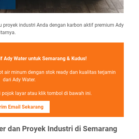
au proyek industri Anda dengan karbon aktif premium Ady
itarnya.
if Ady Water untuk Semarang & Kudus!
t air minum dengan stok ready dan kualitas terjamin
dari Ady Water.
pojok layar atau klik tombol di bawah ini.
rim Email Sekarang
ler dan Proyek Industri di Semarang