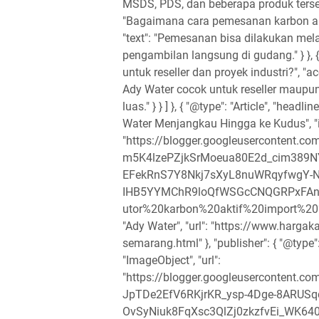
MSDS, PDS, dan beberapa produk tersedia 
"Bagaimana cara pemesanan karbon akti
"text": "Pemesanan bisa dilakukan mela
pengambilan langsung di gudang." } }, {
untuk reseller dan proyek industri?", "a
Ady Water cocok untuk reseller maupun 
luas." } } ] }, { "@type": "Article", "hea
Water Menjangkau Hingga ke Kudus", "
"https://blogger.googleusercontent
m5K4lzePZjkSrMoeua80E2d_cim389
EFekRnS7Y8Nkj7sXyL8nuWRqyfwgY-
IHB5YYMChR9loQfWSGcCNQGRPxFAnD
utor%20karbon%20aktif%20import%20%28
"Ady Water", "url": "https://www.harga
semarang.html" }, "publisher": { "@type":
"ImageObject", "url":
"https://blogger.googleuserconten
JpTDe2EfV6RKjrKR_ysp-4Dge-8ARUSq
OvSyNiuk8FqXsc3QlZj0zkzfvEi_WK64