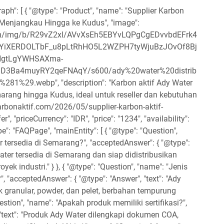
aph": [ { "@type": "Product", "name": "Supplier Karbon
 Menjangkau Hingga ke Kudus", "image":
.com/img/b/R29vZ2xl/AVvXsEh5EBYvLQPgCgEDvvbdEFrk4
NYiXERDOLTbF_u8pLtRhHO5L2WZPH7tyWjuBzJOvOf8Bj
NgtLgYWHSAXma-
3Ba4muyRY2qeFNAqY/s600/ady%20water%20distrib
81%29.webp", "description": "Karbon aktif Ady Water
emarang hingga Kudus, ideal untuk reseller dan kebutuhan
gakarbonaktif.com/2026/05/supplier-karbon-aktif-
r", "priceCurrency": "IDR", "price": "1234", "availability":
e": "FAQPage", "mainEntity": [ { "@type": "Question",
 tersedia di Semarang?", "acceptedAnswer": { "@type":
 Water tersedia di Semarang dan siap didistribusikan
k industri." } }, { "@type": "Question", "name": "Jenis
, "acceptedAnswer": { "@type": "Answer", "text": "Ady
 granular, powder, dan pelet, berbahan tempurung
uestion", "name": "Apakah produk memiliki sertifikasi?",
 "text": "Produk Ady Water dilengkapi dokumen COA,