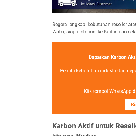
Segera lengkapi kebutuhan reseller at
Water, siap distribusi ke Kudus dan sek
Dapatkan Karbon Akt
Penuhi kebutuhan industri dan depo
Klik tombol WhatsApp di 
Ki
Karbon Aktif untuk Resel