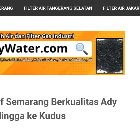
GERANG
FILTER AIR TANGERANG SELATAN
FILTER AIR JAKA
ABAYA
HARGA MESIN RO
if Semarang Berkualitas Ady
ingga ke Kudus